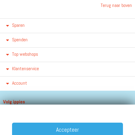
Terug naar boven
Sparen
Spenden
Top webshops
Klantenservice
Account
Volg ippies
Blijf op de hoogte van het groeiende aantal winkels, winacties en
andere updates!
Accepteer