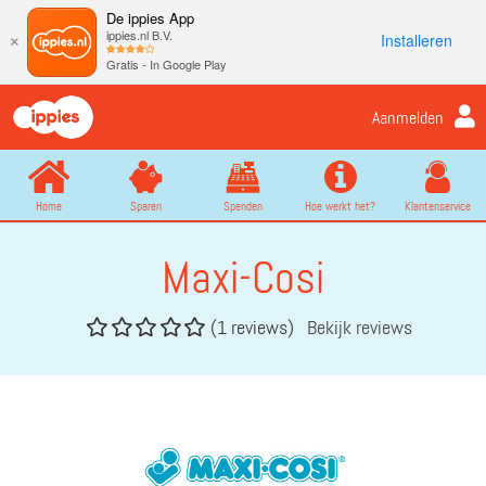
De ippies App
ippies.nl B.V.
Installeren
×
Gratis - In Google Play
Aanmelden
Home
Sparen
Spenden
Hoe werkt het?
Klantenservice
Maxi-Cosi
(1 reviews)
Bekijk reviews