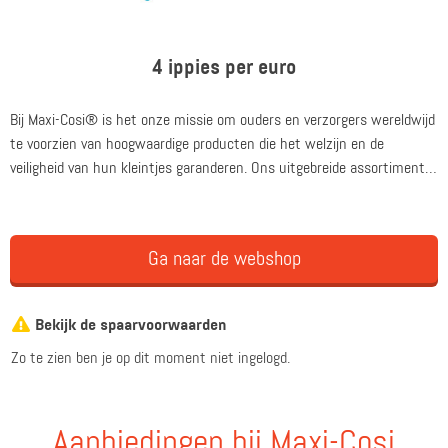
4 ippies per euro
Bij Maxi-Cosi® is het onze missie om ouders en verzorgers wereldwijd
te voorzien van hoogwaardige producten die het welzijn en de
veiligheid van hun kleintjes garanderen. Ons uitgebreide assortiment
omvat autostoelen, kinderwagens, babyfoons, kinderkamermeubilair,
draagzakken en diverse veiligheidsproducten zoals traphekjes en
deursloten. Of het nu gaat om het comfortabele en veilige vervoer van
Ga naar de webshop
uw kind in een autostoel, het gemak van een betrouwbare
kinderwagen voor verschillende omstandigheden of de gemoedsrust
die onze babyfoons en veiligheidsproducten bieden, bij Maxi-Cosi®
Bekijk de spaarvoorwaarden
streven we ernaar om ouders in elke fase van het ouderschap te
Zo te zien ben je op dit moment niet ingelogd.
ondersteunen.
Aanbiedingen bij Maxi-Cosi