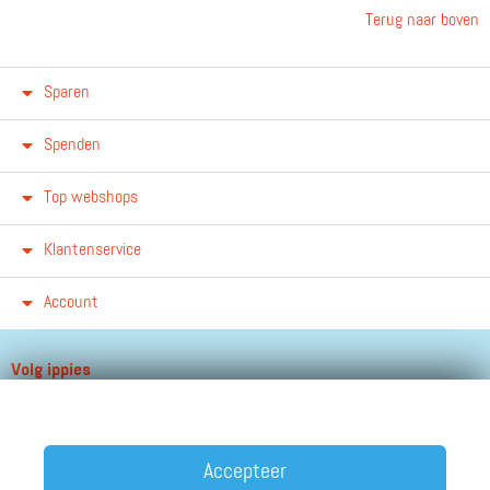
Terug naar boven
Sparen
Spenden
Top webshops
Klantenservice
Account
Volg ippies
Blijf op de hoogte van het groeiende aantal winkels, winacties en
andere updates!
Accepteer