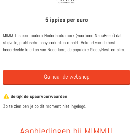
5 ippies per euro
MIMMTI is een modern Nederlands merk (voorheen NanaBeebi) dat
stijlvolle, praktische babyproducten maakt. Bekend van de best
beoordeelde luiertas van Nederland, de populaire SleepyNest en slimme
essentials zoals de Sleepybeebi Onesie.
Ga naar de webshop
Bekijk de spaarvoorwaarden
Zo te zien ben je op dit moment niet ingelogd.
Aanbiedingen bij MIMMTI