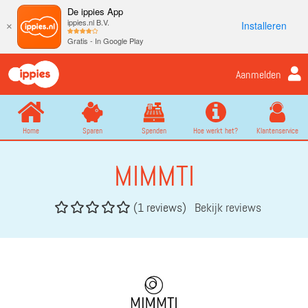
De ippies App
ippies.nl B.V.
Installeren
×
Gratis - In Google Play
Aanmelden
Home
Sparen
Spenden
Hoe werkt het?
Klantenservice
MIMMTI
(1 reviews)
Bekijk reviews