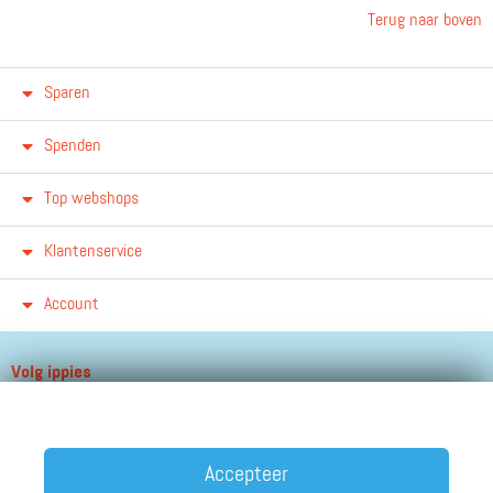
Terug naar boven
Sparen
Spenden
Top webshops
Klantenservice
Account
Volg ippies
Blijf op de hoogte van het groeiende aantal winkels, winacties en
andere updates!
Accepteer