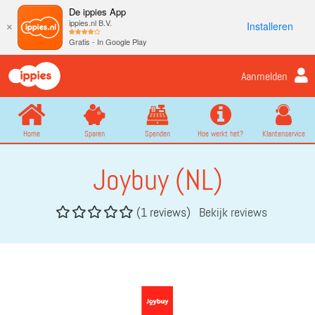
De ippies App
ippies.nl B.V.
Installeren
×
Gratis - In Google Play
Aanmelden
Home
Sparen
Spenden
Hoe werkt het?
Klantenservice
Joybuy (NL)
(1 reviews)
Bekijk reviews