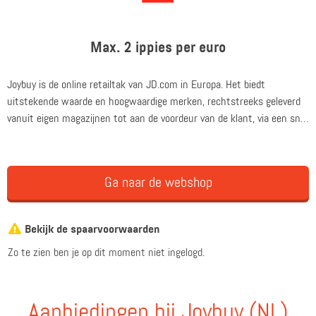
Max. 2 ippies per euro
Joybuy is de online retailtak van JD.com in Europa. Het biedt
uitstekende waarde en hoogwaardige merken, rechtstreeks geleverd
vanuit eigen magazijnen tot aan de voordeur van de klant, via een snel
en betrouwbaar netwerk. Bij Joybuy staat de klant altijd centraal. Het
merk wil in het Verenigd Koninkrijk, Nederland, Duitsland, Frankrijk,
België en Luxemburg een plezierigere winkelervaring bieden. Met een
Ga naar de webshop
sterke focus op elektronica, huishoudelijke apparaten en food &
beverages, biedt Joybuy een breed assortiment met alle producten en
merken die je zoekt.
Bekijk de spaarvoorwaarden
Zo te zien ben je op dit moment niet ingelogd.
Aanbiedingen bij Joybuy (NL)