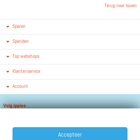
Terug naar boven
Sparen
Spenden
Top webshops
Klantenservice
Account
Volg ippies
Blijf op de hoogte van het groeiende aantal winkels, winacties en
andere updates!
Accepteer