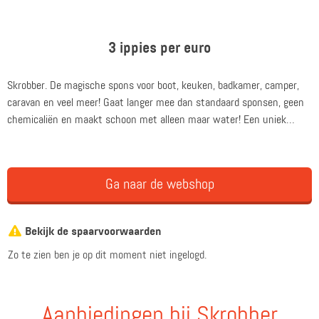
3 ippies per euro
Skrobber. De magische spons voor boot, keuken, badkamer, camper,
caravan en veel meer! Gaat langer mee dan standaard sponsen, geen
chemicaliën en maakt schoon met alleen maar water! Een uniek
product dat in Europa nog niet eerder is gezien.
Ga naar de webshop
Bekijk de spaarvoorwaarden
Zo te zien ben je op dit moment niet ingelogd.
Aanbiedingen bij Skrobber