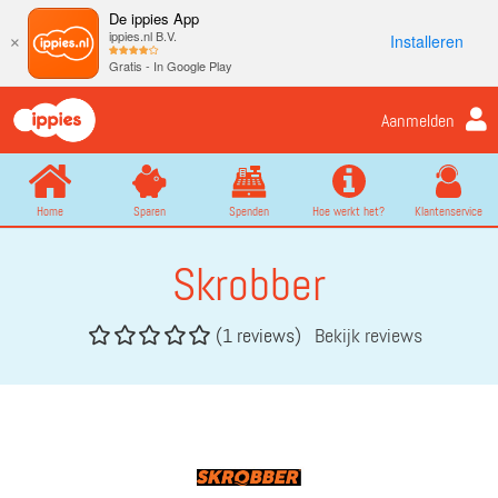
De ippies App
ippies.nl B.V.
Installeren
×
Gratis - In Google Play
Aanmelden
Home
Sparen
Spenden
Hoe werkt het?
Klantenservice
Skrobber
(1 reviews)
Bekijk reviews