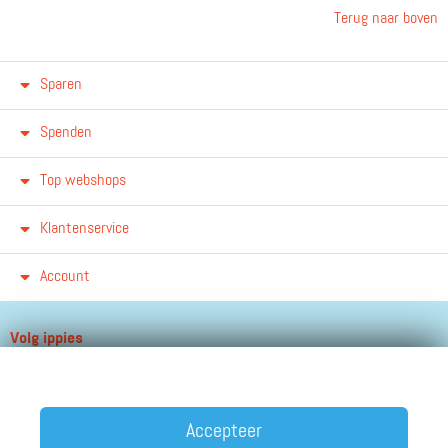
Terug naar boven
Sparen
Spenden
Top webshops
Klantenservice
Account
Volg ippies
Blijf op de hoogte van het groeiende aantal winkels, winacties en
andere updates!
Accepteer