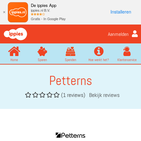
De ippies App
ippies.nl B.V.
Installeren
×
Gratis - In Google Play
Aanmelden
Home
Sparen
Spenden
Hoe werkt het?
Klantenservice
Petterns
(1 reviews)
Bekijk reviews