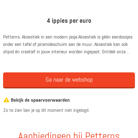
4 ippies per euro
Petterns. Akoestiek in een modern jasje.Akoestiek is géén eierdoosjes
onder een tafel of piramideschuim aan de muur. Akoestiek kan ook
stijvol én creatief in jouw interieur worden ingepast. Ontdek onze
akoestische kunstwerken of akoestische wandtegels.
Ga naar de webshop
Bekijk de spaarvoorwaarden
Zo te zien ben je op dit moment niet ingelogd.
Aanbiedingen bij Petterns