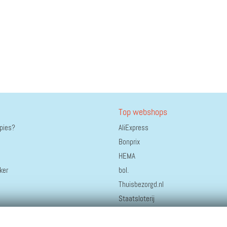
Top webshops
ppies?
AliExpress
Bonprix
HEMA
ker
bol.
Thuisbezorgd.nl
Staatsloterij
Coolblue