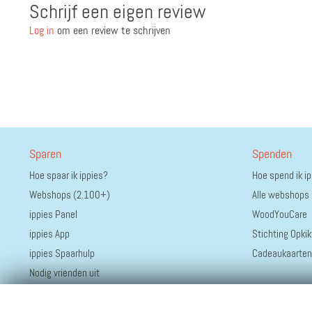
Schrijf een eigen review
Log in
om een review te schrijven
Sparen
Spenden
Hoe spaar ik ippies?
Hoe spend ik i
Webshops (2.100+)
Alle webshops
ippies Panel
WoodYouCare
ippies App
Stichting Opkik
ippies Spaarhulp
Cadeaukaarten
Nodig vrienden uit