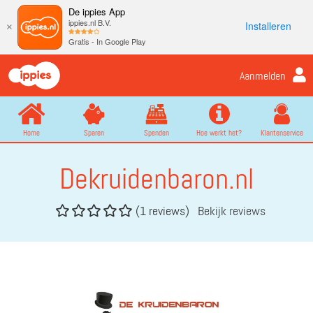
De ippies App
ippies.nl B.V.
Installeren
×
Gratis - In Google Play
Aanmelden
Home
Sparen
Spenden
Hoe werkt het?
Klantenservice
Dekruidenbaron.nl
(1 reviews)
Bekijk reviews