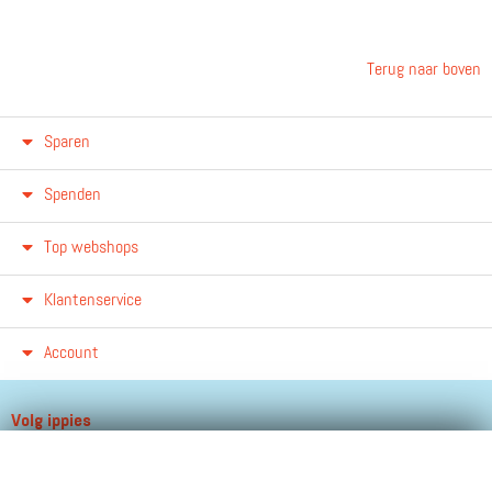
Terug naar boven
Sparen
Spenden
Top webshops
Klantenservice
Account
Volg ippies
Blijf op de hoogte van het groeiende aantal winkels, winacties en
andere updates!