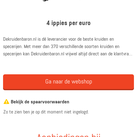
4 ippies per euro
Dekruidenbaron.nl is dé leverancier voor de beste kruiden en
specerijen. Met meer dan 370 verschillende soorten kruiden en
specerijen kan Dekruidenbaron.nl vrijwel altijd direct aan de klantvraag
voldoen. Daarbij levert Dekruidenbaron.nl vanaf een bestelling van €
35,- gratis in heel Nederland en is de klantenservice uitstekend.
Ga naar de webshop
Bekijk de spaarvoorwaarden
Zo te zien ben je op dit moment niet ingelogd.