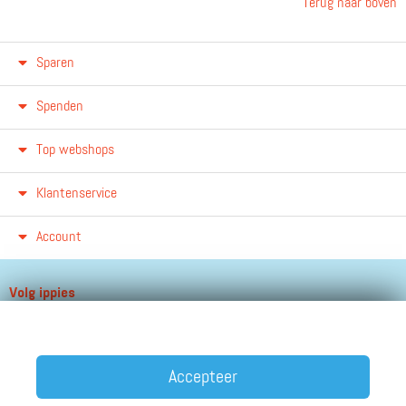
Terug naar boven
Sparen
Spenden
Top webshops
Klantenservice
Account
Volg ippies
Blijf op de hoogte van het groeiende aantal winkels, winacties en
andere updates!
Accepteer