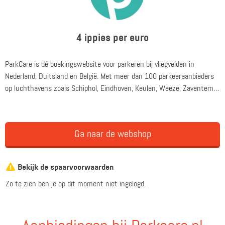
4 ippies per euro
ParkCare is dé boekingswebsite voor parkeren bij vliegvelden in
Nederland, Duitsland en België. Met meer dan 100 parkeeraanbieders
op luchthavens zoals Schiphol, Eindhoven, Keulen, Weeze, Zaventem,
Charleroi, Düsseldorf, Hahn en Frankfurt is ParkCare de
boekingswebsite met het grootste aanbod voor Parkeren bij
vliegvelden.
Ga naar de webshop
Bekijk de spaarvoorwaarden
Zo te zien ben je op dit moment niet ingelogd.