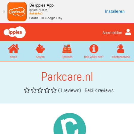
De ippies App
ippies.nl B.V.
Installeren
×
Gratis - In Google Play
Aanmelden
Home
Sparen
Spenden
Hoe werkt het?
Klantenservice
Parkcare.nl
(1 reviews)
Bekijk reviews