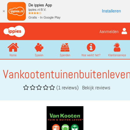
De ippies App
ippies.nl B.V.
Installeren
×
Gratis - In Google Play
Aanmelden
Home
Sparen
Spenden
Hoe werkt het?
Klantenservice
Vankootentuinenbuitenleven
(1 reviews)
Bekijk reviews