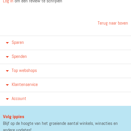
Log in
om een review te schrijven
Terug naar boven
Sparen
Spenden
Top webshops
Klantenservice
Account
Volg ippies
Blijf op de hoogte van het groeiende aantal winkels, winacties en
andere updates!