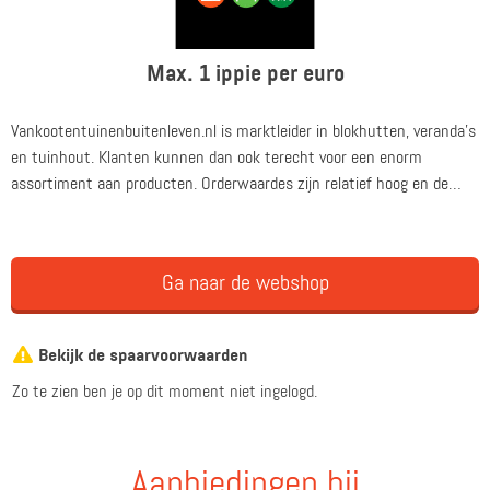
Max. 1 ippie per euro
Vankootentuinenbuitenleven.nl is marktleider in blokhutten, veranda's
en tuinhout. Klanten kunnen dan ook terecht voor een enorm
assortiment aan producten. Orderwaardes zijn relatief hoog en de
nieuwe, mobielvriendelijke website kent, net als de website, een hoog
conversiepercentage.
Ga naar de webshop
Bekijk de spaarvoorwaarden
Zo te zien ben je op dit moment niet ingelogd.
Aanbiedingen bij