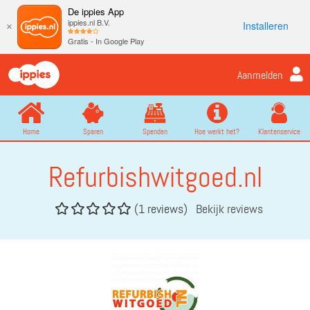
De ippies App
ippies.nl B.V.
Installeren
×
Gratis - In Google Play
Aanmelden
Home
Sparen
Spenden
Hoe werkt het?
Klantenservice
Refurbishwitgoed.nl
(1 reviews)
Bekijk reviews