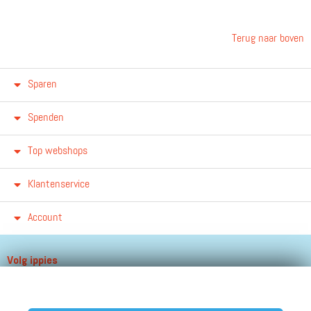
Terug naar boven
Sparen
Spenden
Top webshops
Klantenservice
Account
Volg ippies
Blijf op de hoogte van het groeiende aantal winkels, winacties en
andere updates!