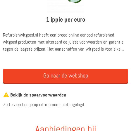
1 ippie per euro
Refurbishwitgoed.nl heeft een breed online aanbod refurbished
witgoed producten met uiteraard de juiste voorwaarden en garantie
tegen de laagste prijzen. Het aanschaffen van witgoed is voor elke
consument een flinke investering en Refurbishwitgoed.nl speelt
hierop in door de mogelijkheid te bieden enorm veel kosten te
besparen en toch een A merk aan te schaffen.
Ga naar de webshop
Bekijk de spaarvoorwaarden
Zo te zien ben je op dit moment niet ingelogd.
Aanbiedingen bij