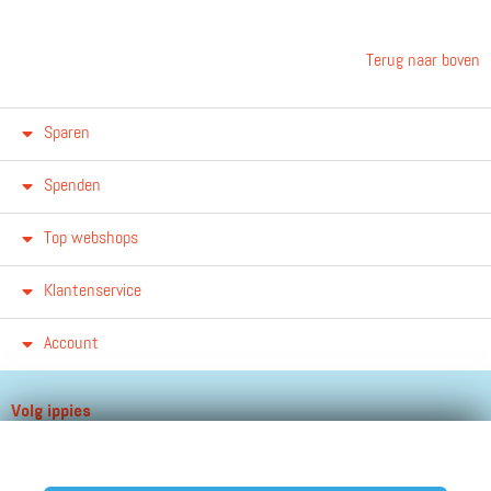
Terug naar boven
Sparen
Spenden
Top webshops
Klantenservice
Account
Volg ippies
Blijf op de hoogte van het groeiende aantal winkels, winacties en
andere updates!