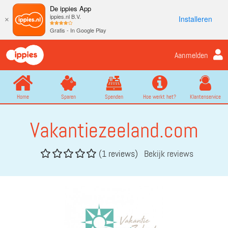
De ippies App
ippies.nl B.V.
Installeren
×
Gratis - In Google Play
Aanmelden
Home
Sparen
Spenden
Hoe werkt het?
Klantenservice
Vakantiezeeland.com
(1 reviews)
Bekijk reviews