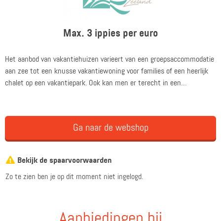
Max. 3 ippies per euro
Het aanbod van vakantiehuizen varieert van een groepsaccommodatie
aan zee tot een knusse vakantiewoning voor families of een heerlijk
chalet op een vakantiepark. Ook kan men er terecht in een
natuurhuisje in de prachtige omgeving van Zuid-Beveland of een
verblijf in een bungalow op Walcheren. Met de familie op vakantie? Dan
is een luxe familiehuis in Zeeuws-Vlaanderen hier geschikt voor. De
Ga naar de webshop
vakantiehuizen hebben een unieke locatie en zijn dichtbij de zee
gelegen.
Bekijk de spaarvoorwaarden
Zo te zien ben je op dit moment niet ingelogd.
Aanbiedingen bij