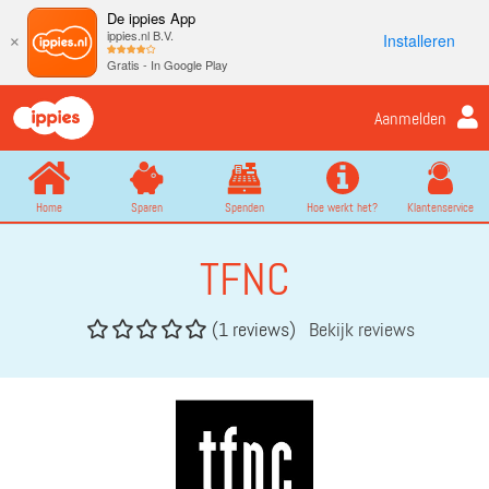
De ippies App
ippies.nl B.V.
Installeren
×
Gratis - In Google Play
Aanmelden
Home
Sparen
Spenden
Hoe werkt het?
Klantenservice
TFNC
(1 reviews)
Bekijk reviews