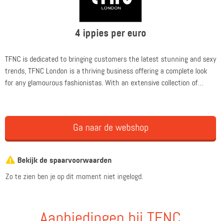
4 ippies per euro
TFNC is dedicated to bringing customers the latest stunning and sexy
trends, TFNC London is a thriving business offering a complete look
for any glamourous fashionistas. With an extensive collection of
styles conceived by our team of designers, TFNC London is your first
stop-shop to dress to impress.
Ga naar de webshop
Bekijk de spaarvoorwaarden
Zo te zien ben je op dit moment niet ingelogd.
Aanbiedingen bij TFNC