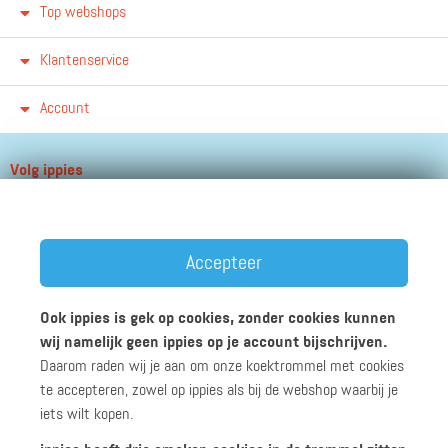
Top webshops
Klantenservice
Account
Volg ippies
Blijf op de hoogte van het groeiende aantal winkels, winacties en
andere updates!
Accepteer
Ook ippies is gek op cookies, zonder cookies kunnen
wij namelijk geen ippies op je account bijschrijven.
Daarom raden wij je aan om onze koektrommel met cookies
Werken bij ippies
Zakelijk
Algemene voorwaarden
te accepteren, zowel op ippies als bij de webshop waarbij je
Privacyverklaring
Disclaimer
iets wilt kopen.