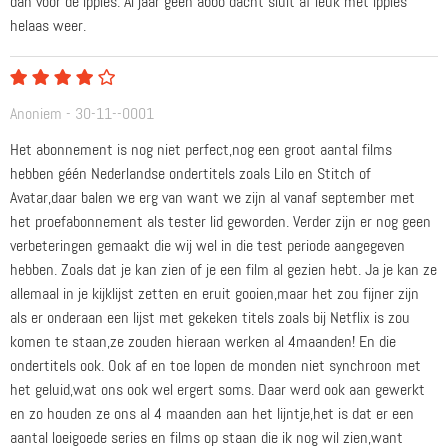
dan voor de ippies. Al jaar geen abbo dacht sluit af leuk met ippies
helaas weer.
Anoniem - 30-11--0001
Het abonnement is nog niet perfect,nog een groot aantal films
hebben géén Nederlandse ondertitels zoals Lilo en Stitch of
Avatar,daar balen we erg van want we zijn al vanaf september met
het proefabonnement als tester lid geworden. Verder zijn er nog geen
verbeteringen gemaakt die wij wel in die test periode aangegeven
hebben. Zoals dat je kan zien of je een film al gezien hebt. Ja je kan ze
allemaal in je kijklijst zetten en eruit gooien,maar het zou fijner zijn
als er onderaan een lijst met gekeken titels zoals bij Netflix is zou
komen te staan,ze zouden hieraan werken al 4maanden! En die
ondertitels ook. Ook af en toe lopen de monden niet synchroon met
het geluid,wat ons ook wel ergert soms. Daar werd ook aan gewerkt
en zo houden ze ons al 4 maanden aan het lijntje,het is dat er een
aantal loeigoede series en films op staan die ik nog wil zien,want