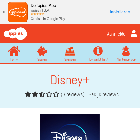
De ippies App
ippies.nl B.V.
Installeren
×
Gratis - In Google Play
Aanmelden
Home
Sparen
Spenden
Hoe werkt het?
Klantenservice
Disney+
(3 reviews)
Bekijk reviews