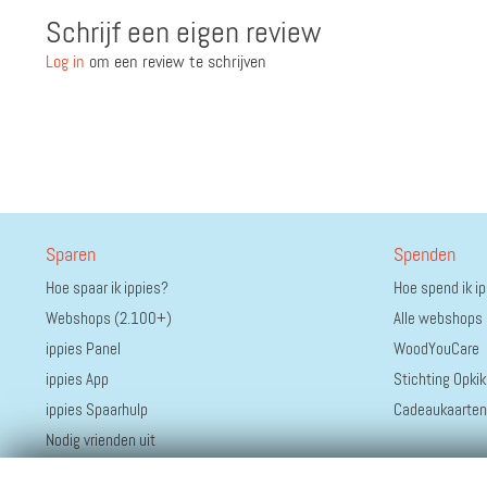
Schrijf een eigen review
Log in
om een review te schrijven
Sparen
Spenden
Hoe spaar ik ippies?
Hoe spend ik i
Webshops (2.100+)
Alle webshops
ippies Panel
WoodYouCare
ippies App
Stichting Opkik
ippies Spaarhulp
Cadeaukaarten
Nodig vrienden uit