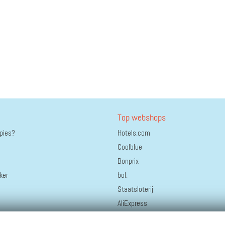
Top webshops
ppies?
Hotels.com
Coolblue
Bonprix
ker
bol.
Staatsloterij
AliExpress
Greetz.nl