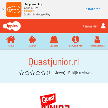
De ippies App
ippies.nl B.V.
Installeren
×
Gratis - In Google Play
Aanmelden
Home
Sparen
Spenden
Hoe werkt het?
Klantenservice
Questjunior.nl
(1 reviews)
Bekijk reviews