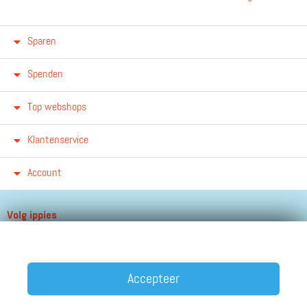
Sparen
Spenden
Top webshops
Klantenservice
Account
Volg ippies
Blijf op de hoogte van het groeiende aantal winkels, winacties en
andere updates!
Accepteer