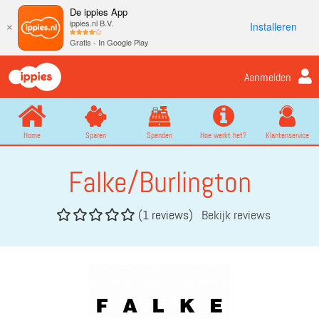
De ippies App
ippies.nl B.V.
Installeren
×
Gratis - In Google Play
Aanmelden
Home
Sparen
Spenden
Hoe werkt het?
Klantenservice
Falke/Burlington
(1 reviews)
Bekijk reviews