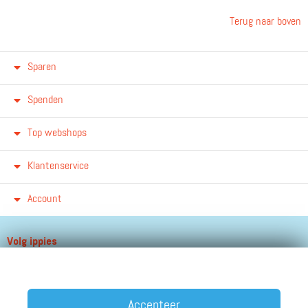
Terug naar boven
Sparen
Spenden
Top webshops
Klantenservice
Account
Volg ippies
Blijf op de hoogte van het groeiende aantal winkels, winacties en
andere updates!
Accepteer