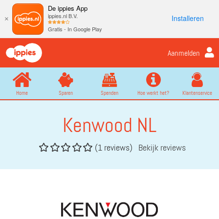
De ippies App
ippies.nl B.V.
Installeren
×
Gratis - In Google Play
Aanmelden
Home
Sparen
Spenden
Hoe werkt het?
Klantenservice
Kenwood NL
(1 reviews)
Bekijk reviews