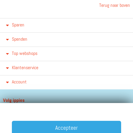
Terug naar boven
Sparen
Spenden
Top webshops
Klantenservice
Account
Volg ippies
Blijf op de hoogte van het groeiende aantal winkels, winacties en
andere updates!
Accepteer