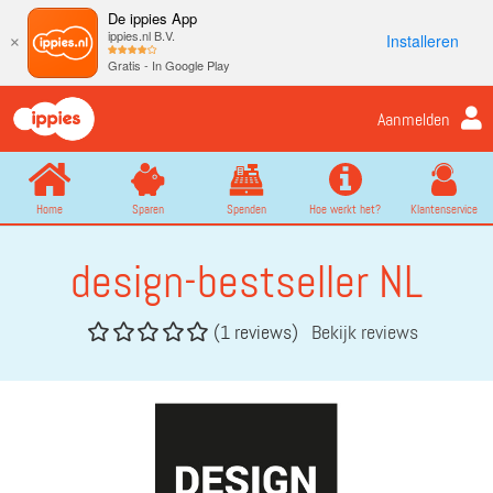
De ippies App
ippies.nl B.V.
Installeren
×
Gratis - In Google Play
Aanmelden
Home
Sparen
Spenden
Hoe werkt het?
Klantenservice
design-bestseller NL
(1 reviews)
Bekijk reviews