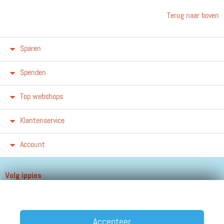
Terug naar boven
Sparen
Spenden
Top webshops
Klantenservice
Account
Volg ippies
Blijf op de hoogte van het groeiende aantal winkels, winacties en
andere updates!
Accepteer