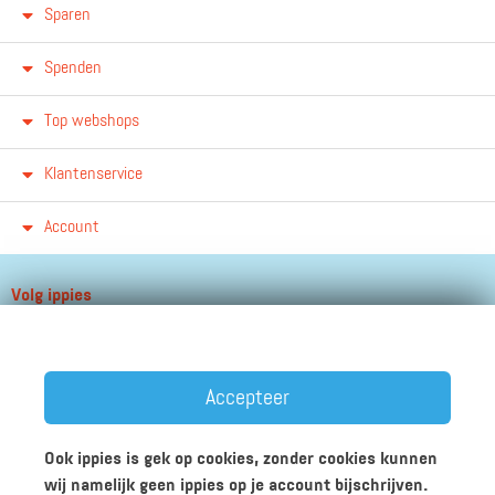
Sparen
Spenden
Top webshops
Klantenservice
Account
Volg ippies
Blijf op de hoogte van het groeiende aantal winkels, winacties en
andere updates!
Accepteer
Ook ippies is gek op cookies, zonder cookies kunnen
wij namelijk geen ippies op je account bijschrijven.