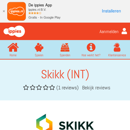
De ippies App
ippies.nl B.V.
Installeren
×
Gratis - In Google Play
Aanmelden
Home
Sparen
Spenden
Hoe werkt het?
Klantenservice
Skikk (INT)
(1 reviews)
Bekijk reviews