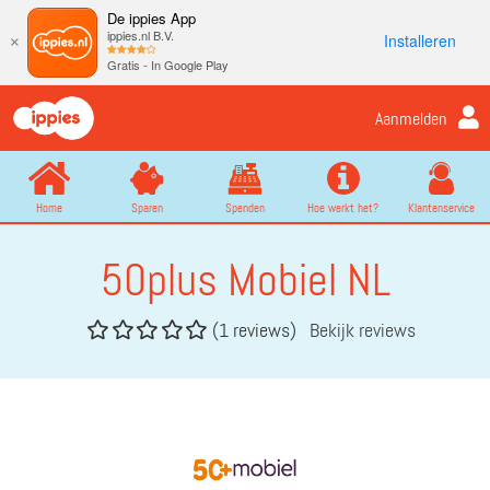
De ippies App
ippies.nl B.V.
Installeren
×
Gratis - In Google Play
Aanmelden
Home
Sparen
Spenden
Hoe werkt het?
Klantenservice
50plus Mobiel NL
(1 reviews)
Bekijk reviews