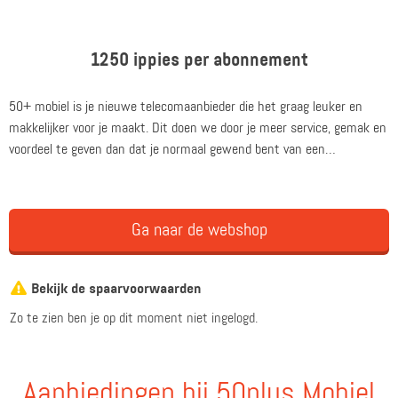
1250 ippies per abonnement
50+ mobiel is je nieuwe telecomaanbieder die het graag leuker en
makkelijker voor je maakt. Dit doen we door je meer service, gemak en
voordeel te geven dan dat je normaal gewend bent van een
telecomaanbieder. Het nieuwe 5G-netwerk van 50+ Mobiel is een feit!
Je profiteert nu automatisch van supersnel mobiel internet (tot 200
Mbps downloaden); Stabielere verbinding en beter bereik; Bellen én
Ga naar de webshop
internetten tegelijk via VoLTE.
50+ Mobiel biedt dus niet alleen service, voordeel en gemak maar ook
Bekijk de spaarvoorwaarden
een toekomstproof mobiel netwerk!
Zo te zien ben je op dit moment niet ingelogd.
Aanbiedingen bij 50plus Mobiel