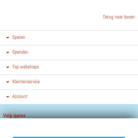
Terug naar boven
Sparen
Spenden
Top webshops
Klantenservice
Account
Volg ippies
Blijf op de hoogte van het groeiende aantal winkels, winacties en
andere updates!