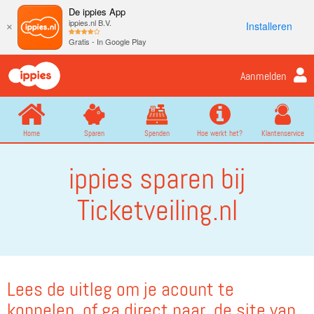
De ippies App
ippies.nl B.V.
Installeren
×
Gratis - In Google Play
Aanmelden
Home
Sparen
Spenden
Hoe werkt het?
Klantenservice
ippies sparen bij
Ticketveiling.nl
Lees de uitleg om je acount te
koppelen, of ga direct naar de site van