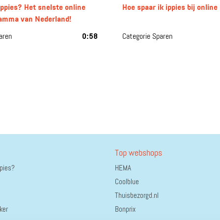
ppies? Het snelste online
Hoe spaar ik ippies bij onlin
amma van Nederland!
aren
0:58
Categorie Sparen
Top webshops
ppies?
HEMA
Coolblue
Thuisbezorgd.nl
ker
Bonprix