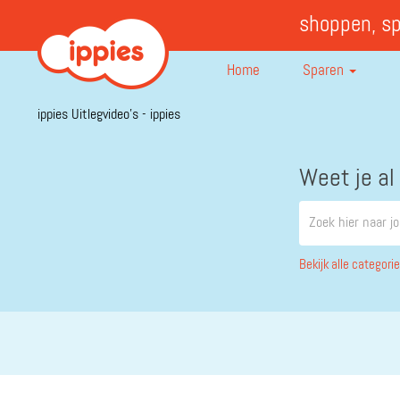
shoppen, s
Home
Sparen
ippies Uitlegvideo’s - ippies
Weet je al
Bekijk alle categori