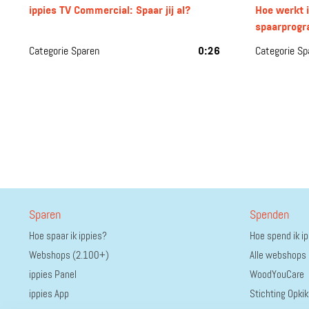
ippies TV Commercial: Spaar jij al?
Hoe werkt i
spaarprogr
Categorie Sparen
0:26
Categorie Sp
Sparen
Spenden
Hoe spaar ik ippies?
Hoe spend ik i
Webshops (2.100+)
Alle webshops
ippies Panel
WoodYouCare
ippies App
Stichting Opkik