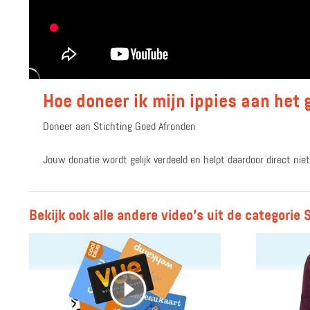
Hoe doneer ik mijn ippies aan het 
Doneer aan Stichting Goed Afronden
Jouw donatie wordt gelijk verdeeld en helpt daardoor direct nie
Bekijk ook alle andere video's uit de categorie