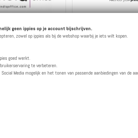
4 ippies per euro
Max. 2 ippies per e
elijk geen ippies op je account bijschrijven.
eren, zowel op ippies als bij de webshop waarbij je iets wilt kopen.
Naar de webshop
Naar de webshop
pies goed werkt.
Bekijk info
en reviews
Bekijk info
en reviews
bruikerservaring te verbeteren.
n Social Media mogelijk en het tonen van passende aanbiedingen van de a
6 ippies per euro
Max. 20 ippies per 