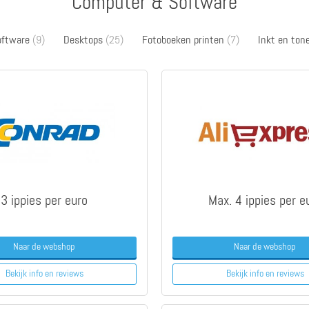
Computer & Software
software
(9)
Desktops
(25)
Fotoboeken printen
(7)
Inkt en ton
3 ippies per euro
Max. 4 ippies per e
Naar de webshop
Naar de webshop
Bekijk info
en reviews
Bekijk info
en reviews