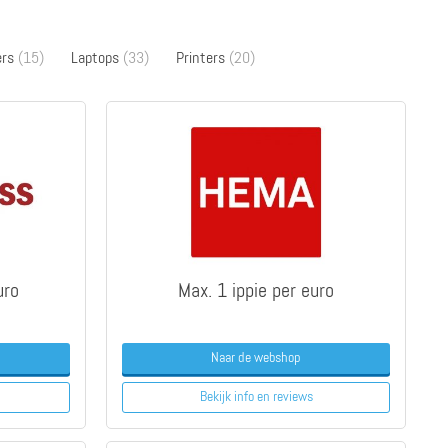
ers
(15)
Laptops
(33)
Printers
(20)
uro
Max. 1 ippie per euro
Naar de webshop
Bekijk info
en reviews