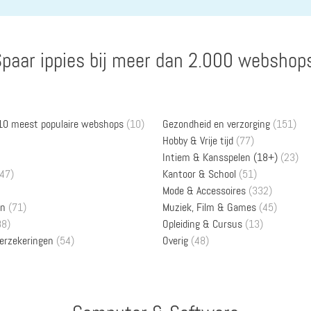
paar ippies bij meer dan 2.000 webshop
 10 meest populaire webshops
(10)
Gezondheid en verzorging
(151)
Hobby & Vrije tijd
(77)
Intiem & Kansspelen (18+)
(23)
47)
Kantoor & School
(51)
Mode & Accessoires
(332)
en
(71)
Muziek, Film & Games
(45)
88)
Opleiding & Cursus
(13)
verzekeringen
(54)
Overig
(48)