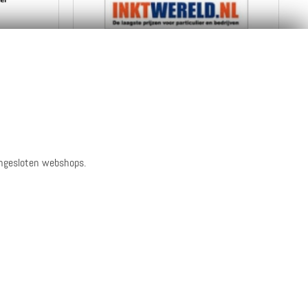
uro
2 ippies per euro
Naar de webshop
Bekijk info
en reviews
angesloten webshops.
euro
3 ippies per euro