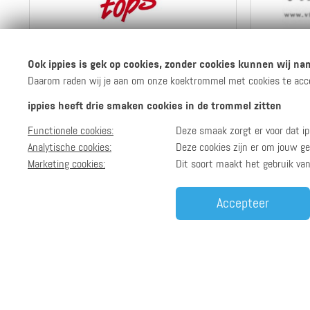
5 ippies per euro
Ook ippies is gek op cookies, zonder cookies kunnen wij nam
Daarom raden wij je aan om onze koektrommel met cookies te accept
ippies heeft drie smaken cookies in de trommel zitten
Naar de webshop
Functionele cookies:
Deze smaak zorgt er voor dat ip
Bekijk info
en reviews
Analytische cookies:
Deze cookies zijn er om jouw ge
Marketing cookies:
Dit soort maakt het gebruik va
Accepteer
Max. 3 ippies per euro