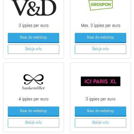
3 ippies per euro
Max. 3 ippies per euro
Naar de webshop
Naar de webshop
Bekijk info
Bekijk info
4 ippies per euro
3 ippies per euro
Naar de webshop
Naar de webshop
Bekijk info
Bekijk info