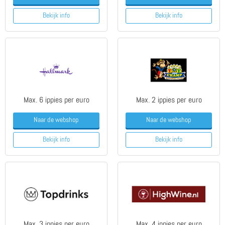
Bekijk info
Bekijk info
Max. 6 ippies per euro
Max. 2 ippies per euro
Naar de webshop
Naar de webshop
Bekijk info
Bekijk info
Max. 3 ippies per euro
Max. 4 ippies per euro