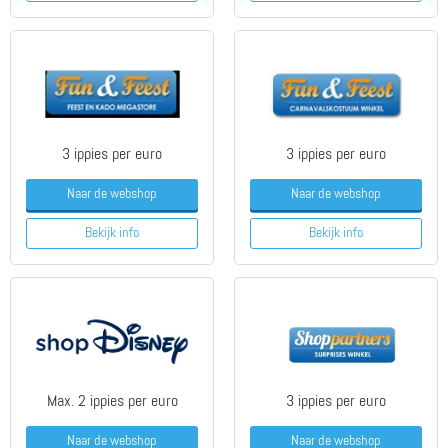
3 ippies per euro
3 ippies per euro
Naar de webshop
Naar de webshop
Bekijk info
Bekijk info
Max. 2 ippies per euro
3 ippies per euro
Naar de webshop
Naar de webshop