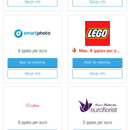
Bekijk info
Bekijk info
6 ippies per euro
Max. 6 ippies per euro
Naar de webshop
Naar de webshop
Bekijk info
Bekijk info
6 ippies per euro
5 ippies per euro