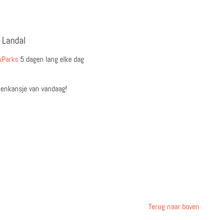
 Landal
nParks
5 dagen lang elke dag
tenkansje van vandaag!
Terug naar boven