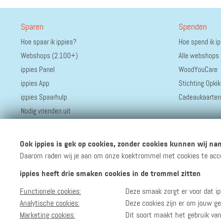
Sparen
Spenden
Hoe spaar ik ippies?
Hoe spend ik i
Webshops (2.100+)
Alle webshops
ippies Panel
WoodYouCare
ippies App
Stichting Opkik
ippies Spaarhulp
Cadeaukaarten
Nodig vrienden uit
Ook ippies is gek op cookies, zonder cookies kunnen wij nam
Daarom raden wij je aan om onze koektrommel met cookies te accept
ippies heeft drie smaken cookies in de trommel zitten
Functionele cookies:
Deze smaak zorgt er voor dat ip
Volg ippies
Blijf op de hoogte van het groeiende aantal winkels, 
Analytische cookies:
Deze cookies zijn er om jouw ge
Marketing cookies:
Dit soort maakt het gebruik va