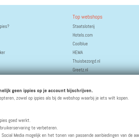
Top webshops
ppies?
Staatsloterij
Hotels.com
Coolblue
ker
HEMA
Thuisbezorgd.nl
Greetz.nl
bol.
Bonprix
elijk geen ippies op je account bijschrijven.
AliExpress
eren, zowel op ippies als bij de webshop waarbij je iets wilt kopen.
pies goed werkt.
winacties en andere updates!
bruikerservaring te verbeteren.
n Social Media mogelijk en het tonen van passende aanbiedingen van de a