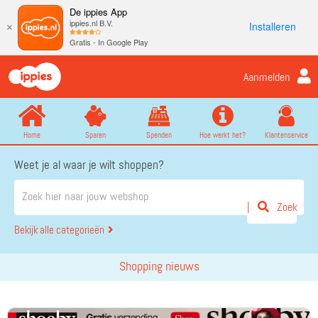
De ippies App
ippies.nl B.V.
Installeren
×
Gratis - In Google Play
Aanmelden
Home
Sparen
Spenden
Hoe werkt het?
Klantenservice
Weet je al waar je wilt shoppen?
Zoek
Bekijk alle categorieën
Shopping nieuws