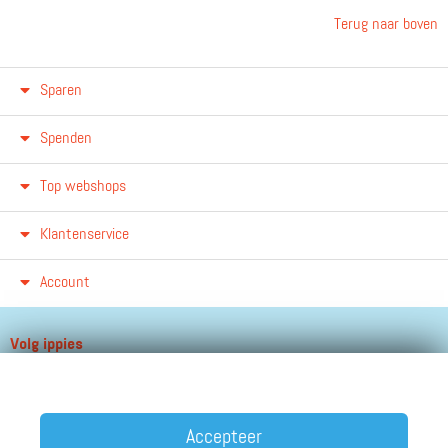
Terug naar boven
Sparen
Spenden
Top webshops
Klantenservice
Account
Volg ippies
Blijf op de hoogte van het groeiende aantal winkels, winacties en
andere updates!
Accepteer