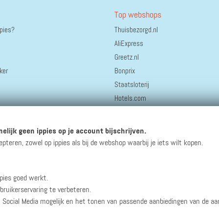
Top webshops
ppies?
Thuisbezorgd.nl
AliExpress
Greetz.nl
ker
Bonprix
Staatsloterij
Hotels.com
bol.
Coolblue
elijk geen ippies op je account bijschrijven.
HEMA
eren, zowel op ippies als bij de webshop waarbij je iets wilt kopen.
pies goed werkt.
winacties en andere updates!
bruikerservaring te verbeteren.
n Social Media mogelijk en het tonen van passende aanbiedingen van de a