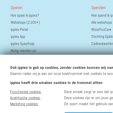
Sparen
Spenden
Hoe spaar ik ippies?
Hoe spend ik i
Webshops (2.100+)
Alle webshops
ippies Panel
WoodYouCare
ippies App
Stichting Opkik
ippies Spaarhulp
Cadeaukaarten
Nodig vrienden uit
Ook ippies is gek op cookies, zonder cookies kunnen wij nam
Daarom raden wij je aan om onze koektrommel met cookies te accept
ippies heeft drie smaken cookies in de trommel zitten
Functionele cookies:
Deze smaak zorgt er voor dat ip
Volg ippies
Blijf op de hoogte van het groeiende aantal winkels, 
Analytische cookies:
Deze cookies zijn er om jouw ge
Marketing cookies:
Dit soort maakt het gebruik va