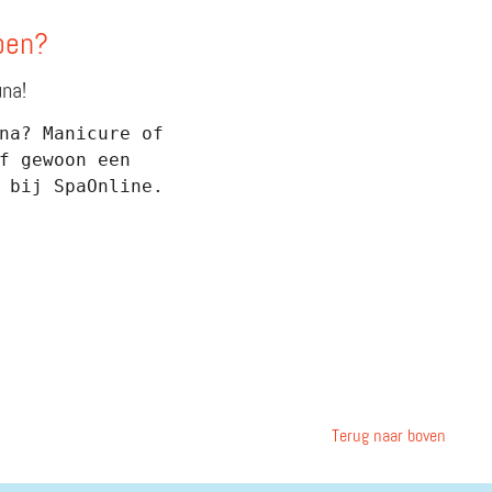
doen?
una!
na? Manicure of 
f gewoon een 
 bij SpaOnline. 
Terug naar boven