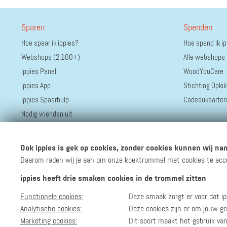
Sparen
Spenden
Hoe spaar ik ippies?
Hoe spend ik i
Webshops (2.100+)
Alle webshops
ippies Panel
WoodYouCare
ippies App
Stichting Opkik
ippies Spaarhulp
Cadeaukaarten
Nodig vrienden uit
Ook ippies is gek op cookies, zonder cookies kunnen wij nam
Daarom raden wij je aan om onze koektrommel met cookies te accept
ippies heeft drie smaken cookies in de trommel zitten
Functionele cookies:
Deze smaak zorgt er voor dat ip
Volg ippies
Blijf op de hoogte van het groeiende aantal winkels, 
Analytische cookies:
Deze cookies zijn er om jouw ge
Marketing cookies:
Dit soort maakt het gebruik va