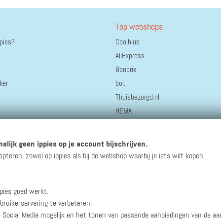
Top webshops
ppies?
Coolblue
AliExpress
Bonprix
ker
bol.
Thuisbezorgd.nl
HEMA
Hotels.com
Staatsloterij
elijk geen ippies op je account bijschrijven.
Greetz.nl
eren, zowel op ippies als bij de webshop waarbij je iets wilt kopen.
pies goed werkt.
winacties en andere updates!
bruikerservaring te verbeteren.
n Social Media mogelijk en het tonen van passende aanbiedingen van de a