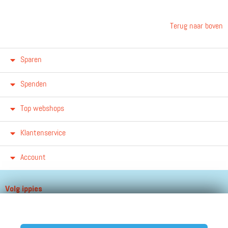
Terug naar boven
Sparen
Spenden
Top webshops
Klantenservice
Account
Volg ippies
Blijf op de hoogte van het groeiende aantal winkels, winacties en
andere updates!