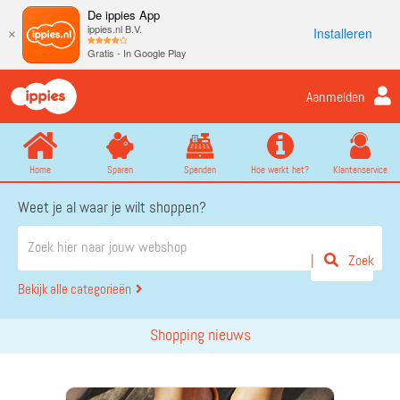
De ippies App
ippies.nl B.V.
Installeren
×
Gratis - In Google Play
Aanmelden
Home
Sparen
Spenden
Hoe werkt het?
Klantenservice
Weet je al waar je wilt shoppen?
Zoek
Bekijk alle categorieën
Shopping nieuws