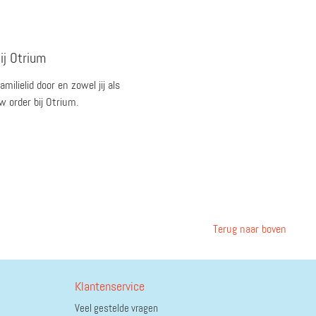
ij Otrium
ilielid door en zowel jij als
 order bij Otrium.
Terug naar boven
Klantenservice
Veel gestelde vragen