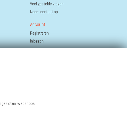
Veel gestelde vragen
Neem contact op
Account
Registreren
Inloggen
angesloten webshops.
Zakelijk
Algemene voorwaarden
Privacyverklaring
Disclaimer
© 2026 ippies B.V.