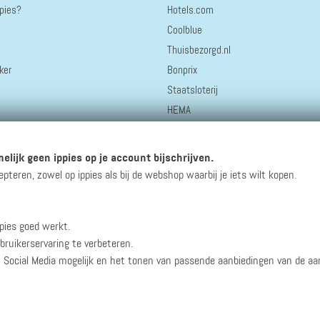
ppies?
Hotels.com
Coolblue
Thuisbezorgd.nl
ker
Bonprix
Staatsloterij
HEMA
bol.
Greetz.nl
elijk geen ippies op je account bijschrijven.
AliExpress
eren, zowel op ippies als bij de webshop waarbij je iets wilt kopen.
pies goed werkt.
winacties en andere updates!
bruikerservaring te verbeteren.
n Social Media mogelijk en het tonen van passende aanbiedingen van de a
Werken bij ippies