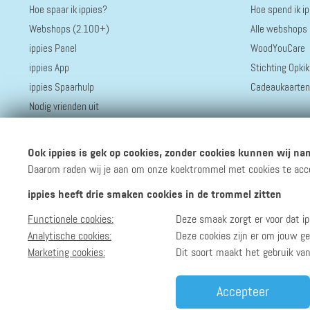
Hoe spaar ik ippies?
Hoe spend ik i
Webshops (2.100+)
Alle webshops
ippies Panel
WoodYouCare
ippies App
Stichting Opkik
ippies Spaarhulp
Cadeaukaarten
Nodig vrienden uit
Ook ippies is gek op cookies, zonder cookies kunnen wij nam
Daarom raden wij je aan om onze koektrommel met cookies te accept
ippies heeft drie smaken cookies in de trommel zitten
Functionele cookies:
Deze smaak zorgt er voor dat ip
Volg ippies
Blijf op de hoogte van het groeiende aantal winkels, 
Analytische cookies:
Deze cookies zijn er om jouw ge
Marketing cookies:
Dit soort maakt het gebruik va
Accepteer