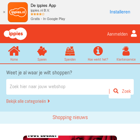
De ippies App
ippies.nl B.V.
Installeren
×
Gratis - In Google Play
Aanmelden
Home
Sparen
Spenden
Hoe werkt het?
Klantenservice
Weet je al waar je wilt shoppen?
Zoek
Bekijk alle categorieën
Shopping nieuws