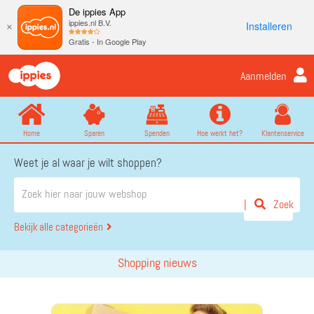
De ippies App
ippies.nl B.V.
Installeren
×
Gratis - In Google Play
Aanmelden
Home
Sparen
Spenden
Hoe werkt het?
Klantenservice
Weet je al waar je wilt shoppen?
Zoek
Bekijk alle categorieën
Shopping nieuws