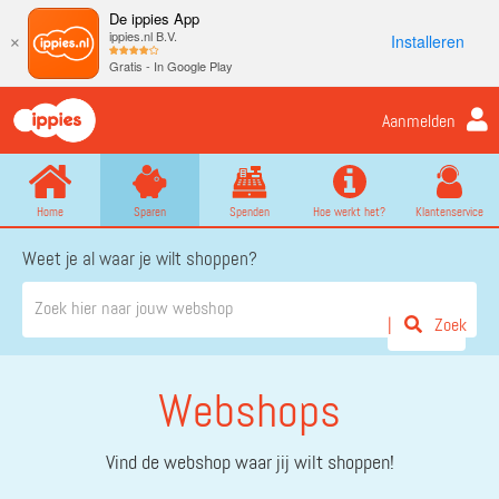
De ippies App
ippies.nl B.V.
Installeren
×
Gratis - In Google Play
Aanmelden
Home
Sparen
Spenden
Hoe werkt het?
Klantenservice
Weet je al waar je wilt shoppen?
Zoek
Webshops
Vind de webshop waar jij wilt shoppen!