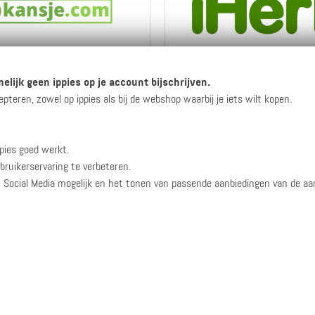
6 ippies per euro
Max. 2 ippies per e
elijk geen ippies op je account bijschrijven.
eren, zowel op ippies als bij de webshop waarbij je iets wilt kopen.
Naar de webshop
Naar de webshop
pies goed werkt.
Bekijk info
en reviews
Bekijk info
en reviews
bruikerservaring te verbeteren.
n Social Media mogelijk en het tonen van passende aanbiedingen van de a