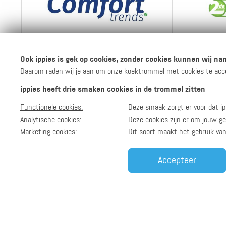
7 ippies per euro
Ook ippies is gek op cookies, zonder cookies kunnen wij nam
Daarom raden wij je aan om onze koektrommel met cookies te accept
ippies heeft drie smaken cookies in de trommel zitten
Naar de webshop
Functionele cookies:
Deze smaak zorgt er voor dat ip
Bekijk info
en reviews
Analytische cookies:
Deze cookies zijn er om jouw ge
Marketing cookies:
Dit soort maakt het gebruik va
Accepteer