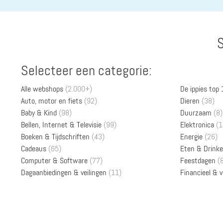
S
Selecteer een categorie:
Alle webshops
(2.000+)
De ippies top
Auto, motor en fiets
(92)
Dieren
(38)
Baby & Kind
(98)
Duurzaam
(8)
Bellen, Internet & Televisie
(99)
Elektronica
(1
Boeken & Tijdschriften
(43)
Energie
(26)
Cadeaus
(65)
Eten & Drink
Computer & Software
(77)
Feestdagen
(
Dagaanbiedingen & veilingen
(11)
Financieel & 