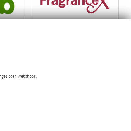
uro
Max. 4 ippies per euro
Naar de webshop
Bekijk info
en reviews
angesloten webshops.