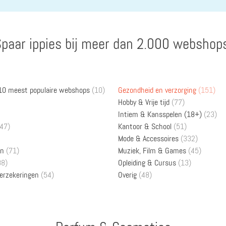
paar ippies bij meer dan 2.000 webshop
 10 meest populaire webshops
(10)
Gezondheid en verzorging
(151)
Hobby & Vrije tijd
(77)
Intiem & Kansspelen (18+)
(23)
47)
Kantoor & School
(51)
Mode & Accessoires
(332)
en
(71)
Muziek, Film & Games
(45)
88)
Opleiding & Cursus
(13)
verzekeringen
(54)
Overig
(48)