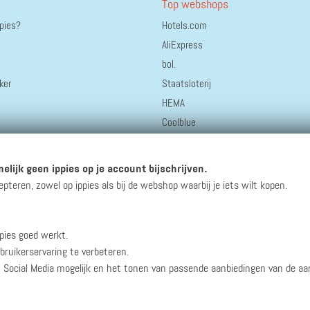
Top webshops
ppies?
Hotels.com
AliExpress
bol.
ker
Staatsloterij
HEMA
Coolblue
Greetz.nl
Thuisbezorgd.nl
elijk geen ippies op je account bijschrijven.
Bonprix
eren, zowel op ippies als bij de webshop waarbij je iets wilt kopen.
pies goed werkt.
winacties en andere updates!
bruikerservaring te verbeteren.
n Social Media mogelijk en het tonen van passende aanbiedingen van de a