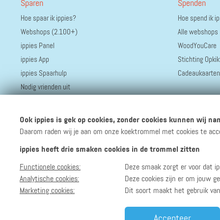
Sparen
Spenden
Hoe spaar ik ippies?
Hoe spend ik i
Webshops (2.100+)
Alle webshops
ippies Panel
WoodYouCare
ippies App
Stichting Opkik
ippies Spaarhulp
Cadeaukaarten
Nodig vrienden uit
Ook ippies is gek op cookies, zonder cookies kunnen wij nam
Daarom raden wij je aan om onze koektrommel met cookies te accept
ippies heeft drie smaken cookies in de trommel zitten
Functionele cookies:
Deze smaak zorgt er voor dat ip
Volg ippies
Blijf op de hoogte van het groeiende aantal winkels, 
Analytische cookies:
Deze cookies zijn er om jouw ge
Marketing cookies:
Dit soort maakt het gebruik va
Accepteer