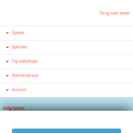
Terug naar boven
Sparen
Spenden
Top webshops
Klantenservice
Account
Volg ippies
Blijf op de hoogte van het groeiende aantal winkels, winacties en
andere updates!