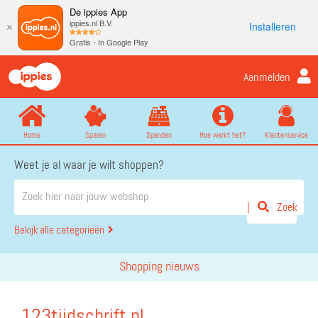
De ippies App
ippies.nl B.V.
Installeren
×
Gratis - In Google Play
Aanmelden
Home
Sparen
Spenden
Hoe werkt het?
Klantenservice
Weet je al waar je wilt shoppen?
Zoek
Bekijk alle categorieën
Shopping nieuws
123tijdschrift.nl