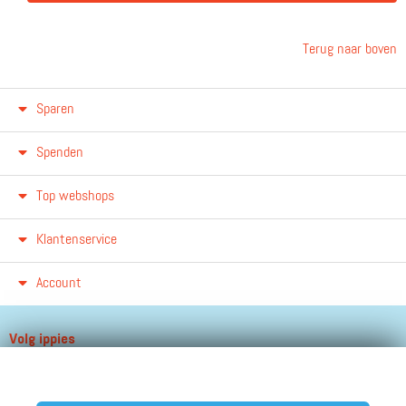
Terug naar boven
Sparen
Spenden
Top webshops
Klantenservice
Account
Volg ippies
Blijf op de hoogte van het groeiende aantal winkels, winacties en
andere updates!