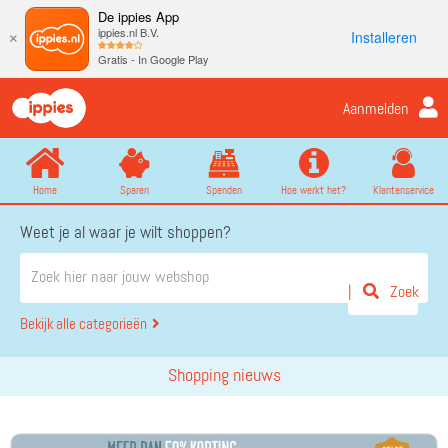
De ippies App
ippies.nl B.V.
Installeren
×
Gratis - In Google Play
Aanmelden
Home
Sparen
Spenden
Hoe werkt het?
Klantenservice
Weet je al waar je wilt shoppen?
Zoek
Bekijk alle categorieën
Shopping nieuws