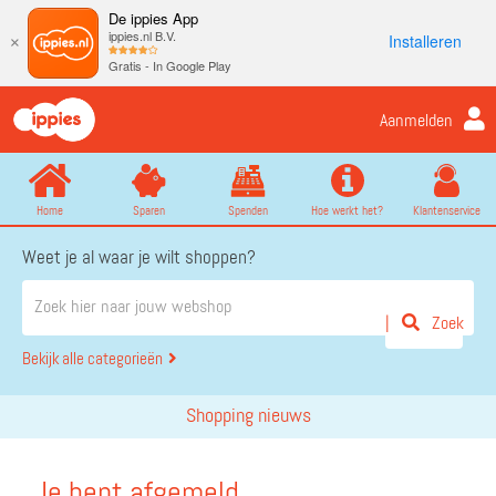
De ippies App
ippies.nl B.V.
Installeren
×
Gratis - In Google Play
Aanmelden
Home
Sparen
Spenden
Hoe werkt het?
Klantenservice
Weet je al waar je wilt shoppen?
Zoek
Bekijk alle categorieën
Shopping nieuws
Je bent afgemeld