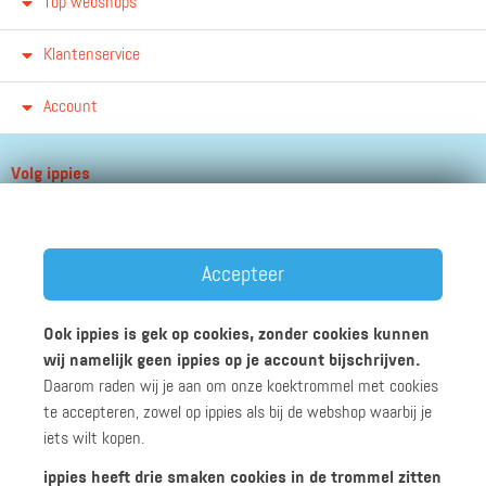
Top webshops
Klantenservice
Account
Volg ippies
Blijf op de hoogte van het groeiende aantal winkels, winacties en
andere updates!
Accepteer
Ook ippies is gek op cookies, zonder cookies kunnen
wij namelijk geen ippies op je account bijschrijven.
Daarom raden wij je aan om onze koektrommel met cookies
Werken bij ippies
Zakelijk
Algemene voorwaarden
te accepteren, zowel op ippies als bij de webshop waarbij je
Privacyverklaring
Disclaimer
iets wilt kopen.
ippies heeft drie smaken cookies in de trommel zitten
© 2026 ippies B.V.