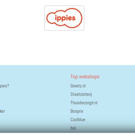
Top webshops
ppies?
Greetz.nl
Staatsloterij
Thuisbezorgd.nl
ker
Bonprix
Coolblue
bol.