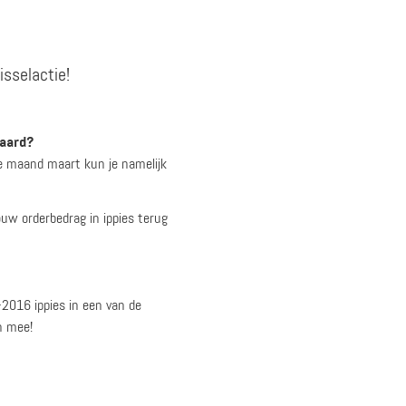
sselactie!
paard?
e maand maart kun je namelijk
ouw orderbedrag in ippies terug
2016 ippies in een van de
h mee!