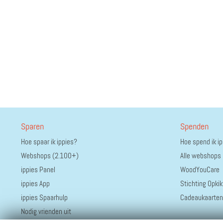
Sparen
Spenden
Hoe spaar ik ippies?
Hoe spend ik i
Webshops (2.100+)
Alle webshops
ippies Panel
WoodYouCare
ippies App
Stichting Opkik
ippies Spaarhulp
Cadeaukaarten
Nodig vrienden uit