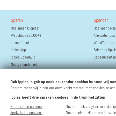
Sparen
Spenden
Hoe spaar ik ippies?
Hoe spend ik i
Webshops (2.100+)
Alle webshops
ippies Panel
WoodYouCare
ippies App
Stichting Opkik
ippies Spaarhulp
Cadeaukaarten
Nodig vrienden uit
Ook ippies is gek op cookies, zonder cookies kunnen wij nam
Daarom raden wij je aan om onze koektrommel met cookies te accept
ippies heeft drie smaken cookies in de trommel zitten
Functionele cookies:
Deze smaak zorgt er voor dat ip
Volg ippies
Blijf op de hoogte van het groeiende aantal winkels, 
Analytische cookies:
Deze cookies zijn er om jouw ge