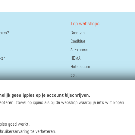
Top webshops
ppies?
Greetz.nl
Coolblue
AliExpress
ker
HEMA
Hotels.com
bol.
Staatsloterij
Bonprix
elijk geen ippies op je account bijschrijven.
Thuisbezorgd.nl
eren, zowel op ippies als bij de webshop waarbij je iets wilt kopen.
pies goed werkt.
winacties en andere updates!
bruikerservaring te verbeteren.