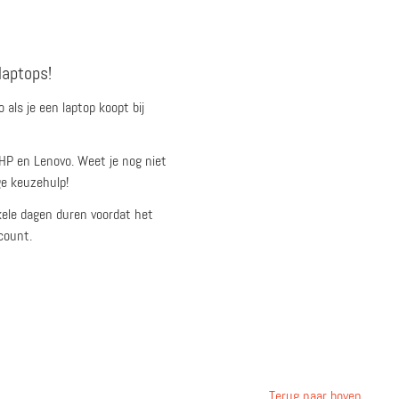
laptops!
als je een laptop koopt bij
HP en Lenovo. Weet je nog niet
ge keuzehulp!
kele dagen duren voordat het
count.
Terug naar boven