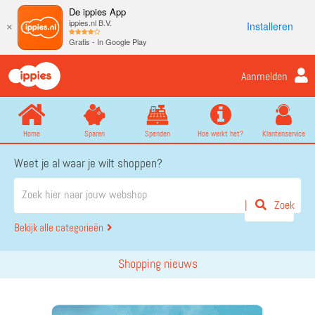
De ippies App
ippies.nl B.V.
Installeren
×
Gratis - In Google Play
Aanmelden
Home
Sparen
Spenden
Hoe werkt het?
Klantenservice
Weet je al waar je wilt shoppen?
Zoek
Bekijk alle categorieën
Shopping nieuws