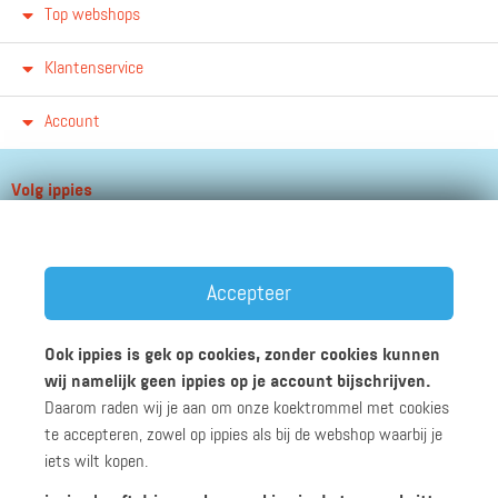
Top webshops
Klantenservice
Account
Volg ippies
Blijf op de hoogte van het groeiende aantal winkels, winacties en
andere updates!
Accepteer
Ook ippies is gek op cookies, zonder cookies kunnen
wij namelijk geen ippies op je account bijschrijven.
Daarom raden wij je aan om onze koektrommel met cookies
Werken bij ippies
Zakelijk
Algemene voorwaarden
te accepteren, zowel op ippies als bij de webshop waarbij je
Privacyverklaring
Disclaimer
iets wilt kopen.