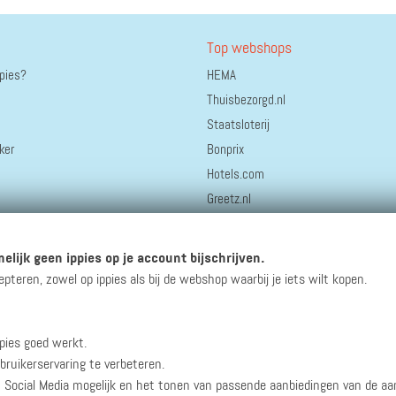
Top webshops
ppies?
HEMA
Thuisbezorgd.nl
Staatsloterij
ker
Bonprix
Hotels.com
Greetz.nl
bol.
Coolblue
elijk geen ippies op je account bijschrijven.
AliExpress
eren, zowel op ippies als bij de webshop waarbij je iets wilt kopen.
pies goed werkt.
winacties en andere updates!
bruikerservaring te verbeteren.
n Social Media mogelijk en het tonen van passende aanbiedingen van de a