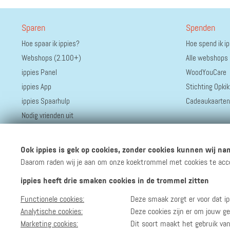
Sparen
Spenden
Hoe spaar ik ippies?
Hoe spend ik i
Webshops (2.100+)
Alle webshops
ippies Panel
WoodYouCare
ippies App
Stichting Opkik
ippies Spaarhulp
Cadeaukaarten
Nodig vrienden uit
Ook ippies is gek op cookies, zonder cookies kunnen wij nam
Daarom raden wij je aan om onze koektrommel met cookies te accept
ippies heeft drie smaken cookies in de trommel zitten
Functionele cookies:
Deze smaak zorgt er voor dat ip
Volg ippies
Blijf op de hoogte van het groeiende aantal winkels, 
Analytische cookies:
Deze cookies zijn er om jouw ge
Marketing cookies:
Dit soort maakt het gebruik va