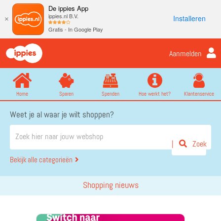
De ippies App
ippies.nl B.V.
Installeren
×
Gratis - In Google Play
Aanmelden
Home
Sparen
Spenden
Hoe werkt het?
Klantenservice
Weet je al waar je wilt shoppen?
Zoek
Bekijk alle categorieën
Shopping nieuws