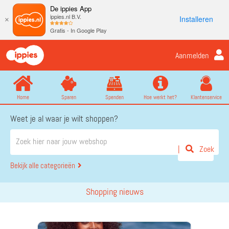
De ippies App
ippies.nl B.V.
Installeren
×
Gratis - In Google Play
Aanmelden
Home
Sparen
Spenden
Hoe werkt het?
Klantenservice
Weet je al waar je wilt shoppen?
Zoek
Bekijk alle categorieën
Shopping nieuws