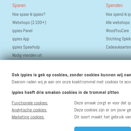
Sparen
Spenden
Hoe spaar ik ippies?
Hoe spend ik i
Webshops (2.100+)
Alle webshops
ippies Panel
WoodYouCare
ippies App
Stichting Opkik
ippies Spaarhulp
Cadeaukaarten
Nodig vrienden uit
Ook ippies is gek op cookies, zonder cookies kunnen wij nam
Daarom raden wij je aan om onze koektrommel met cookies te accept
ippies heeft drie smaken cookies in de trommel zitten
Functionele cookies:
Deze smaak zorgt er voor dat ip
Volg ippies
Blijf op de hoogte van het groeiende aantal winkels, 
Analytische cookies:
Deze cookies zijn er om jouw ge
Marketing cookies:
Dit soort maakt het gebruik va