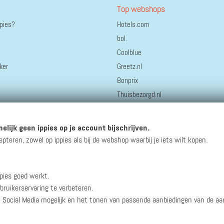
Top webshops
ppies?
Hotels.com
bol.
Coolblue
ker
Greetz.nl
Bonprix
Thuisbezorgd.nl
Staatsloterij
HEMA
elijk geen ippies op je account bijschrijven.
AliExpress
eren, zowel op ippies als bij de webshop waarbij je iets wilt kopen.
pies goed werkt.
winacties en andere updates!
bruikerservaring te verbeteren.
n Social Media mogelijk en het tonen van passende aanbiedingen van de a