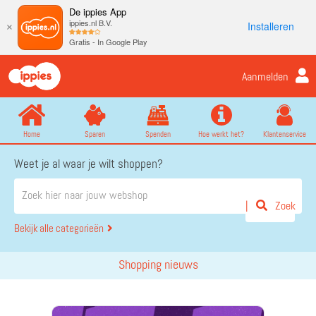
De ippies App
ippies.nl B.V.
Installeren
×
Gratis - In Google Play
Aanmelden
Home
Sparen
Spenden
Hoe werkt het?
Klantenservice
Weet je al waar je wilt shoppen?
Zoek
Bekijk alle categorieën
Shopping nieuws