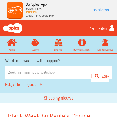
De ippies App
ippies.nl B.V.
Installeren
×
Gratis - In Google Play
Aanmelden
Home
Sparen
Spenden
Hoe werkt het?
Klantenservice
Weet je al waar je wilt shoppen?
Zoek
Bekijk alle categorieën
Shopping nieuws
Black Week bij Paula's Choice