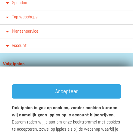
Spenden
Top webshops
Klantenservice
Account
Volg ippies
Blijf op de hoogte van het groeiende aantal winkels, winacties en
andere updates!
Accepteer
Ook ippies is gek op cookies, zonder cookies kunnen
wij namelijk geen ippies op je account bijschrijven.
Daarom raden wij je aan om onze koektrommel met cookies
Werken bij ippies
Zakelijk
Algemene voorwaarden
te accepteren, zowel op ippies als bij de webshop waarbij je