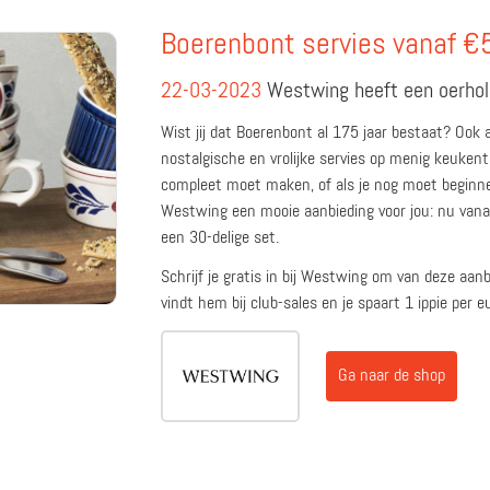
Boerenbont servies vanaf €
22-03-2023
Westwing heeft een oerhol
Wist jij dat Boerenbont al 175 jaar bestaat? Ook
nostalgische en vrolijke servies op menig keukentaf
compleet moet maken, of als je nog moet beginn
Westwing een mooie aanbieding voor jou: nu vana
een 30-delige set.
Schrijf je gratis in bij Westwing om van deze aan
vindt hem bij club-sales en je spaart 1 ippie per e
Ga naar de shop