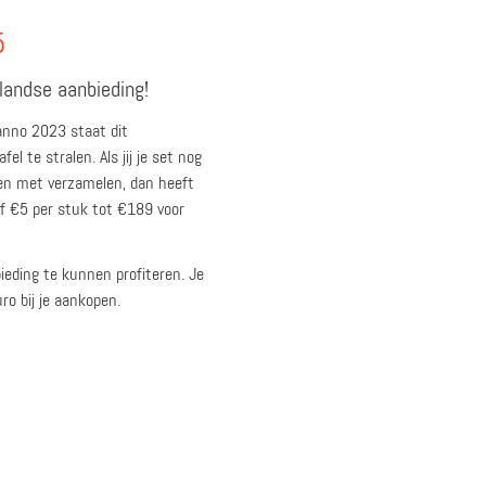
5
landse aanbieding!
 anno 2023 staat dit
el te stralen. Als jij je set nog
en met verzamelen, dan heeft
f €5 per stuk tot €189 voor
bieding te kunnen profiteren. Je
uro bij je aankopen.