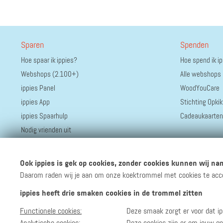
Sparen
Spenden
Hoe spaar ik ippies?
Hoe spend ik i
Webshops (2.100+)
Alle webshops
ippies Panel
WoodYouCare
ippies App
Stichting Opkik
ippies Spaarhulp
Cadeaukaarten
Nodig vrienden uit
Ook ippies is gek op cookies, zonder cookies kunnen wij nam
Daarom raden wij je aan om onze koektrommel met cookies te accept
ippies heeft drie smaken cookies in de trommel zitten
Functionele cookies:
Deze smaak zorgt er voor dat ip
Volg ippies
Blijf op de hoogte van het groeiende aantal winkels, 