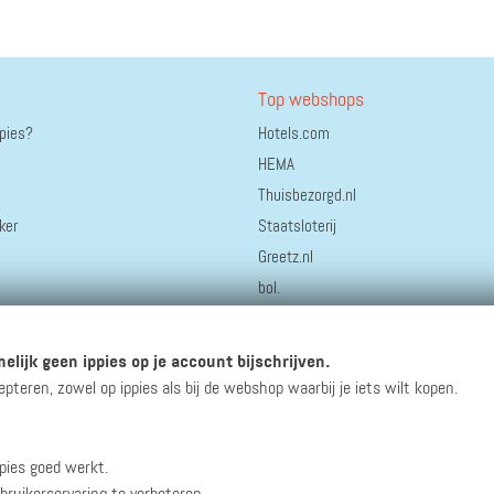
Top webshops
ppies?
Hotels.com
HEMA
Thuisbezorgd.nl
ker
Staatsloterij
Greetz.nl
bol.
Coolblue
Bonprix
elijk geen ippies op je account bijschrijven.
AliExpress
eren, zowel op ippies als bij de webshop waarbij je iets wilt kopen.
pies goed werkt.
winacties en andere updates!