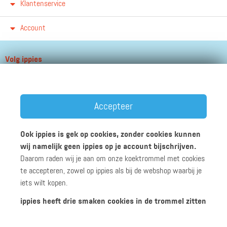
Klantenservice
Account
Volg ippies
Blijf op de hoogte van het groeiende aantal winkels, winacties en
andere updates!
Accepteer
Ook ippies is gek op cookies, zonder cookies kunnen
wij namelijk geen ippies op je account bijschrijven.
Daarom raden wij je aan om onze koektrommel met cookies
Werken bij ippies
Zakelijk
Algemene voorwaarden
te accepteren, zowel op ippies als bij de webshop waarbij je
Privacyverklaring
Disclaimer
iets wilt kopen.
ippies heeft drie smaken cookies in de trommel zitten
© 2026 ippies B.V.
Functionele cookies: