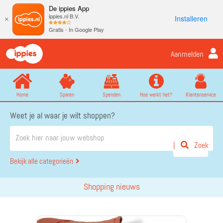
De ippies App
ippies.nl B.V.
Installeren
×
Gratis - In Google Play
Aanmelden
Home
Sparen
Spenden
Hoe werkt het?
Klantenservice
Weet je al waar je wilt shoppen?
Zoek
Bekijk alle categorieën
Shopping nieuws